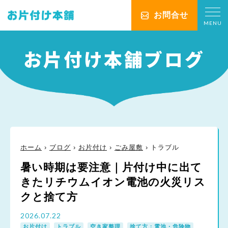
お問合せ
MENU
お片付け本舗ブログ
ホーム
›
ブログ
›
お片付け
›
ごみ屋敷
›
トラブル
暑い時期は要注意｜片付け中に出て
きたリチウムイオン電池の火災リス
クと捨て方
2026.07.22
お片付け
,
トラブル
,
空き家整理
,
捨て方：電池・危険物