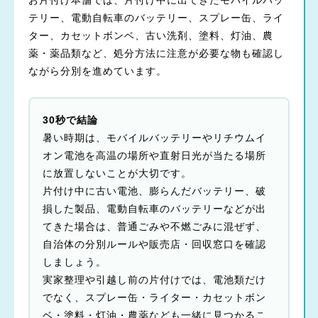
お片付け本舗では、片付け中に出てきたモバイルバッ
テリー、電動自転車のバッテリー、スプレー缶、ライ
ター、カセットボンベ、古い洗剤、塗料、灯油、農
薬・薬品類など、処分方法に注意が必要な物も確認し
ながら分別を進めています。
30秒で結論
暑い時期は、モバイルバッテリーやリチウムイ
オン電池を高温の場所や直射日光が当たる場所
に放置しないことが大切です。
片付け中に古い電池、膨らんだバッテリー、破
損した製品、電動自転車のバッテリーなどが出
てきた場合は、普通ごみや不燃ごみに混ぜず、
自治体の分別ルールや販売店・回収窓口を確認
しましょう。
実家整理や引越し前の片付けでは、電池類だけ
でなく、スプレー缶・ライター・カセットボン
ベ・塗料・灯油・農薬なども一緒に見つかるこ