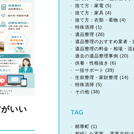
捨て方：家電
(5)
捨て方：家具
(4)
捨て方：衣類・着物
(4)
特殊清掃
(1)
遺品整理
(26)
遺品整理のおすすめ業者・
遺品整理の料金・相場・流
過去の遺品整理事例
(20)
供養・性根抜き
(6)
一括サポート
(39)
生前整理・家財整理
(14)
特殊清掃
(5)
その他
(38)
方がいい
TAG
精華町
(1)
相続した実家、 実家片付け