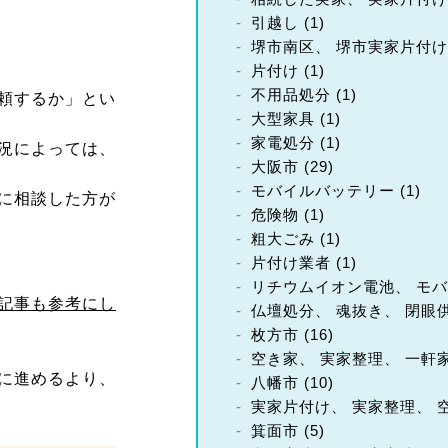
引越し
(1)
堺市南区、 堺市実家片付け
片付け
(1)
不用品処分
(1)
頼するか」とい
大型家具
(1)
家電処分
(1)
況によっては、
大阪市
(29)
モバイルバッテリー
(1)
に相談した方が
危険物
(1)
粗大ごみ
(1)
片付け業者
(1)
リチウムイオン電池、 モバ
記事も参考にし
仏壇処分、 魂抜き、 閉眼
枚方市
(16)
空き家、 実家整理、 一軒
に進めるより、
八幡市
(10)
実家片付け、 実家整理、 
箕面市
(5)