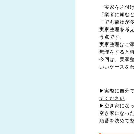
「実家を片付
「業者に頼む
「でも荷物が
実家整理を考
う点です。
実家整理はご
無理をすると
今回は、実家
いいケースを
▶
実際に自分
てください
▶
空き家にな
空き家になっ
順番を決めて