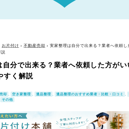
›
お片付け
›
不動産売却
›
実家整理は自分で出来る？業者へ依頼し
解説
は自分で出来る？業者へ依頼した方がい
やすく解説
売却
,
空き家整理
,
遺品整理
,
遺品整理のおすすめ業者・比較・口コミ
,
,
その他