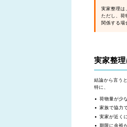
実家整理は
ただし、荷
関係する場
実家整理
結論から言う
特に、
荷物量が少
家族で協力
実家が近く
期限に余裕