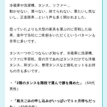
冷蔵庫や洗濯機、タンス、ソファー…
動かせない、運べない、捨てられない。重たいし危な
いし、正直限界…という声も多く聞かれました。
思っていたよりも大型の家具を運ぶのに苦戦した結
果、途中で当社にご依頼をいただくというパターンも
非常に多いです。
タンス一つや二つならいざ知らず、冷蔵庫に洗濯機、
ソファに学習机、昔の方であればタンスだけでも洋服
タンス、和ダンス、整理タンスなど婚礼セットをお持
ちの方も多いです。
・「2階のタンスを階段で運んで腰を痛めた」
（50代
男性）
・「粗大ごみの申し込みがいっぱいで１ヶ月待ちだっ
た」
（40代女性）