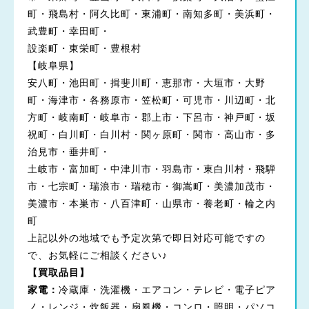
町・飛島村・阿久比町・東浦町・南知多町・美浜町・
武豊町・幸田町・
設楽町・東栄町・豊根村
【岐阜県】
安八町・池田町・揖斐川町・恵那市・大垣市・大野
町・海津市・各務原市・笠松町・可児市・川辺町・北
方町・岐南町・岐阜市・郡上市・下呂市・神戸町・坂
祝町・白川町・白川村・関ヶ原町・関市・高山市・多
治見市・垂井町・
土岐市・富加町・中津川市・羽島市・東白川村・飛騨
市・七宗町・瑞浪市・瑞穂市・御嵩町・美濃加茂市・
美濃市・本巣市・八百津町・山県市・養老町・輪之内
町
上記以外の地域でも予定次第で即日対応可能ですの
で、お気軽にご相談ください♪
【買取品目】
家電：
冷蔵庫・洗濯機・エアコン・テレビ・電子ピア
ノ・レンジ・炊飯器・扇風機・コンロ・照明・パソコ