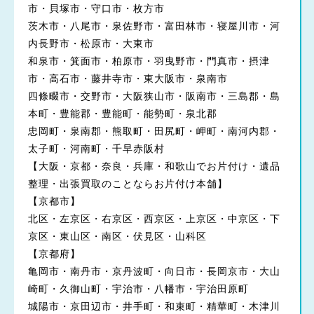
市・貝塚市・守口市・枚方市
茨木市・八尾市・泉佐野市・富田林市・寝屋川市・河
内長野市・松原市・大東市
和泉市・箕面市・柏原市・羽曳野市・門真市・摂津
市・高石市・藤井寺市・東大阪市・泉南市
四條畷市・交野市・大阪狭山市・阪南市・三島郡・島
本町・豊能郡・豊能町・能勢町・泉北郡
忠岡町・泉南郡・熊取町・田尻町・岬町・南河内郡・
太子町・河南町・千早赤阪村
【大阪・京都・奈良・兵庫・和歌山でお片付け・遺品
整理・出張買取のことならお片付け本舗】
【京都市】
北区・左京区・右京区・西京区・上京区・中京区・下
京区・東山区・南区・伏見区・山科区
【京都府】
亀岡市・南丹市・京丹波町・向日市・長岡京市・大山
崎町・久御山町・宇治市・八幡市・宇治田原町
城陽市・京田辺市・井手町・和束町・精華町・木津川