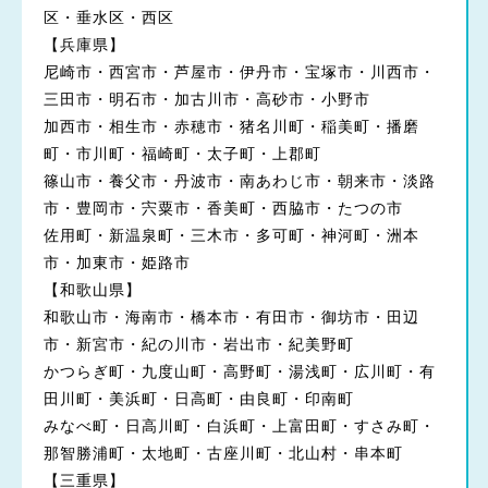
区・垂水区・西区
【兵庫県】
尼崎市・西宮市・芦屋市・伊丹市・宝塚市・川西市・
三田市・明石市・加古川市・高砂市・小野市
加西市・相生市・赤穂市・猪名川町・稲美町・播磨
町・市川町・福崎町・太子町・上郡町
篠山市・養父市・丹波市・南あわじ市・朝来市・淡路
市・豊岡市・宍粟市・香美町・西脇市・たつの市
佐用町・新温泉町・三木市・多可町・神河町・洲本
市・加東市・姫路市
【和歌山県】
和歌山市・海南市・橋本市・有田市・御坊市・田辺
市・新宮市・紀の川市・岩出市・紀美野町
かつらぎ町・九度山町・高野町・湯浅町・広川町・有
田川町・美浜町・日高町・由良町・印南町
みなべ町・日高川町・白浜町・上富田町・すさみ町・
那智勝浦町・太地町・古座川町・北山村・串本町
【三重県】