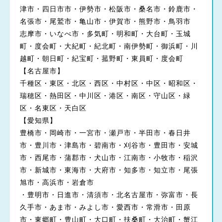
津市・四日市市・伊勢市・松阪市・桑名市・鈴鹿市・
名張市・尾鷲市・亀山市・伊賀市・熊野市・鳥羽市
志摩市・いなべ市・多気町・明和町・大台町・玉城
町・度会町・大紀町・紀北町・南伊勢町・御浜町・川
越町・朝日町・紀宝町・菰野町・東員町・度会町
【名古屋市】
千種区・東区・北区・西区・中村区・中区・昭和区・
瑞穂区・熱田区・中川区・港区・南区・守山区・緑
区・名東区・天白区
【愛知県】
豊橋市・岡崎市・一宮市・瀬戸市・半田市・春日井
市・豊川市・津島市・碧南市・刈谷市・豊田市・安城
市・西尾市・蒲郡市・犬山市・江南市・小牧市・稲沢
市・新城市・東海市・大府市・知多市・知立市・尾張
旭市・高浜市・岩倉市
・豊明市・日進市・清須市・北名古屋市・弥富市・長
久手市・あま市・みよし市・愛西市・常滑市・田原
市・東郷町・豊山町・大口町・扶桑町・大治町・蟹江