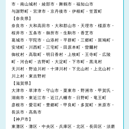
市・南山城村・綾部市・舞鶴市・福知山市
与謝野町・宮津市・京丹後市・伊根町・笠置町
【奈良県】
奈良市・大和高田市・大和郡山市・天理市・橿原市・
桜井市・五条市・御所市・生駒市・香芝市
葛城市・宇陀市・山添村・平群町・三郷町・斑鳩町・
安堵町・川西町・三宅町・田原本町・曽爾村
御杖村・高取町・明日香村・上牧町・王寺町・広陵
町・河合町・吉野町・大淀町・下市町・黒滝村
天川村・野迫川村・十津川村・下北山村・上北山村・
川上村・東吉野村
【滋賀県】
大津市・草津市・守山市・栗東市・野洲市・甲賀氏・
湖南市・東近江市・近江八幡市・日野町・竜王町
彦根市・愛荘町・豊郷町・甲良町・多賀町・米原市・
長浜市・高島市
【神戸市】
東灘区・灘区・中央区・兵庫区・北区・長田区・須磨